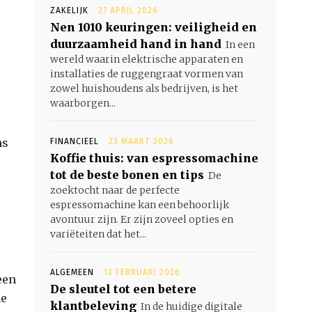
ZAKELIJK
27 APRIL 2026
Nen 1010 keuringen: veiligheid en
duurzaamheid hand in hand
In een
wereld waarin elektrische apparaten en
installaties de ruggengraat vormen van
zowel huishoudens als bedrijven, is het
waarborgen...
ns
FINANCIEEL
23 MAART 2026
Koffie thuis: van espressomachine
tot de beste bonen en tips
De
zoektocht naar de perfecte
espressomachine kan een behoorlijk
avontuur zijn. Er zijn zoveel opties en
variëteiten dat het...
ALGEMEEN
13 FEBRUARI 2026
een
De sleutel tot een betere
ne
klantbeleving
In de huidige digitale