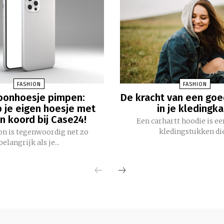
FASHION
FASHION
oonhoesje pimpen:
De kracht van een go
 je eigen hoesje met
in je kledingka
n koord bij Case24!
Een carhartt hoodie is ee
kledingstukken die.
oon is tegenwoordig net zo
belangrijk als je...