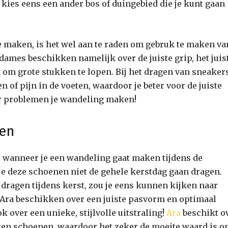
 kies eens een ander bos of duingebied die je kunt gaan
 maken, is het wel aan te raden om gebruk te maken va
ames beschikken namelijk over de juiste grip, het juis
 om grote stukken te lopen. Bij het dragen van sneakers
en of pijn in de voeten, waardoor je beter voor de juiste
r problemen je wandeling maken!
gen
 wanneer je een wandeling gaat maken tijdens de
je deze schoenen niet de gehele kerstdag gaan dragen.
dragen tijdens kerst, zou je eens kunnen kijken naar
Ara beschikken over een juiste pasvorm en optimaal
over een unieke, stijlvolle uitstraling!
Ara
beschikt o
ten schoenen, waardoor het zeker de moeite waard is 