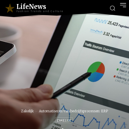
LifeNews
Fashion Trends and Culture
Zakelijk
Automatiseren van bedrijfsprocessen: ERP
ZAKELIJK