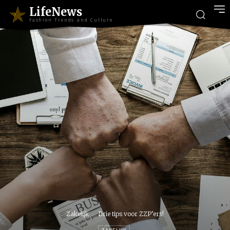
LifeNews
Fashion Trends and Culture
Zakelijk
Drie tips voor ZZP’ers!