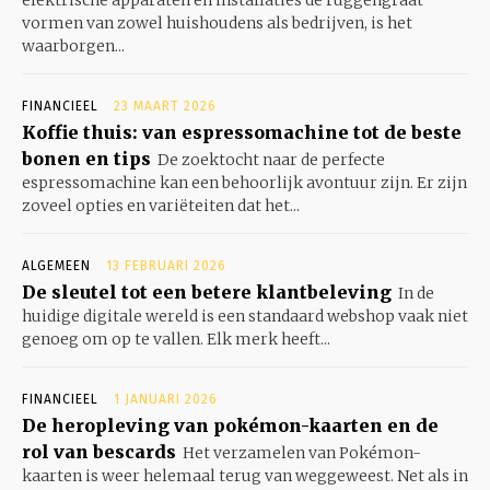
elektrische apparaten en installaties de ruggengraat
vormen van zowel huishoudens als bedrijven, is het
waarborgen...
FINANCIEEL
23 MAART 2026
Koffie thuis: van espressomachine tot de beste
bonen en tips
De zoektocht naar de perfecte
espressomachine kan een behoorlijk avontuur zijn. Er zijn
zoveel opties en variëteiten dat het...
ALGEMEEN
13 FEBRUARI 2026
De sleutel tot een betere klantbeleving
In de
huidige digitale wereld is een standaard webshop vaak niet
genoeg om op te vallen. Elk merk heeft...
FINANCIEEL
1 JANUARI 2026
De heropleving van pokémon-kaarten en de
rol van bescards
Het verzamelen van Pokémon-
kaarten is weer helemaal terug van weggeweest. Net als in