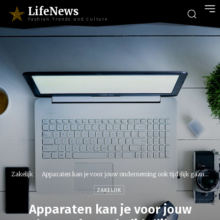
LifeNews
Fashion Trends and Culture
Zakelijk
Apparaten kan je voor jouw onderneming ook tijdelijk gaan...
ZAKELIJK
Apparaten kan je voor jouw