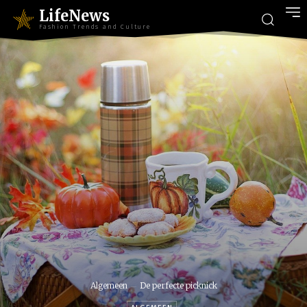
LifeNews
Fashion Trends and Culture
Algemeen
De perfecte picknick