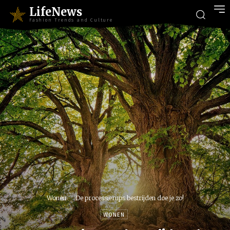
LifeNews
Fashion Trends and Culture
Wonen
De processierups bestrijden doe je zo!
WONEN